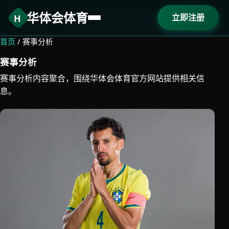
华体会体育
立即注册
跳
首页
/ 赛事分析
首页
到
赛事分析
正
赛事分析内容聚合，围绕华体会体育官方网站提供相关信
文
服务优势
息。
赛事直播
深度解析
常见问题
体育资讯