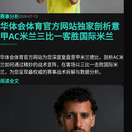
赛事分析
2026-07-13
华体会体育官方网站独家剖析意
甲AC米兰三比一客胜国际米兰
华体会体育官方网站为您深度复盘意甲米兰德比，剖析AC米
兰如何通过精妙的战术变阵，在客场以三比一击败国际米
兰，为您呈现最权威的赛事战术拆解与数据分析。
阅读全文