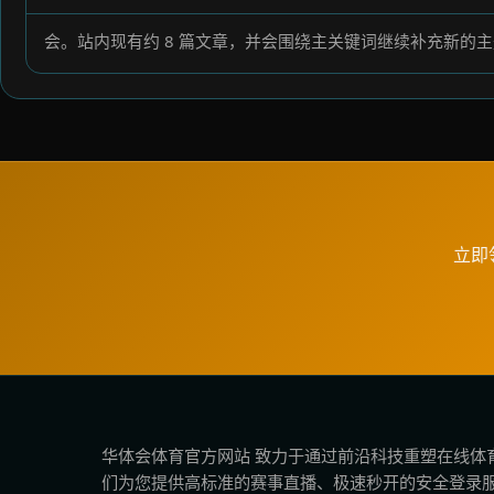
会。站内现有约 8 篇文章，并会围绕主关键词继续补充新的主题
立即
华体会体育官方网站
致力于通过前沿科技重塑在线体
们为您提供高标准的赛事直播、极速秒开的安全登录