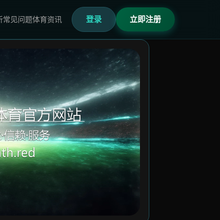
登录
立即注册
析
常见问题
体育资讯