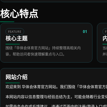
核心特点
01
FEATURE
核心主题
围绕「华体会体育官方网站」持续整理高相关内
当
容，帮助访问者快速理解重点与入口。
并
网站介绍
欢迎来到 华体会体育官方网站。我们围绕「华体会体育官
本网站内容以信息整理与经验总结为主，可能会随着行业变
如需商务合作或反馈建议，请通过页面中的注册/登录入口或